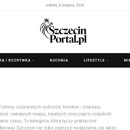
sobota, 8 sierpnia, 2026
RA I ROZRYWKA
KUCHNIA
LIFESTYLE
MI
 strony codziennych wyborów, trendów i inspiracji.
eście: ciekawych miejsc, lokalnych zwyczajów, miejskich
anie czasu. To kategoria, która łączy praktyczne
krywać Szczecin nie tylko poprzez wydarzenia, ale także