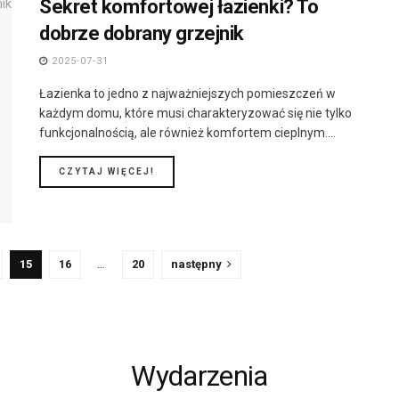
Sekret komfortowej łazienki? To
dobrze dobrany grzejnik
2025-07-31
Łazienka to jedno z najważniejszych pomieszczeń w
każdym domu, które musi charakteryzować się nie tylko
funkcjonalnością, ale również komfortem cieplnym....
DETAILS
CZYTAJ WIĘCEJ!
15
16
…
20
następny
Wydarzenia