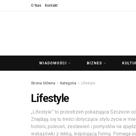
O Nas
Kontakt
WIADOMOŚCI
BIZNES
KULTU
Strona Główna
Kategoria
Lifestyle
Lifestyle
„Lifestyle” to przestrzeń pokazująca Szczecin od
Znajdują się tu treści dotyczące stylu życia w mi
historii, poleceń, zestawień i pomysłów na spędz
wskazówki z lekką, inspirującą formą. Pomaga od