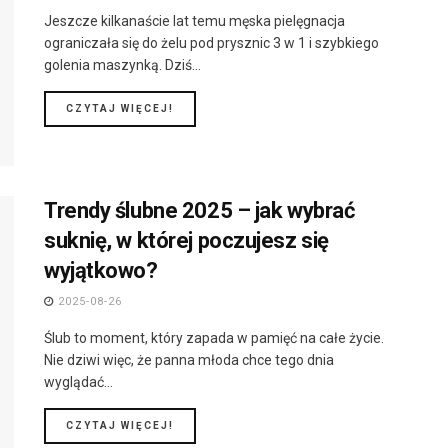
Jeszcze kilkanaście lat temu męska pielęgnacja
ograniczała się do żelu pod prysznic 3 w 1 i szybkiego
golenia maszynką. Dziś...
DETAILS
CZYTAJ WIĘCEJ!
Trendy ślubne 2025 – jak wybrać
suknię, w której poczujesz się
wyjątkowo?
2025-08-26
Ślub to moment, który zapada w pamięć na całe życie.
Nie dziwi więc, że panna młoda chce tego dnia
wyglądać...
DETAILS
CZYTAJ WIĘCEJ!