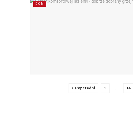
DOM
Poprzedni
1
…
14