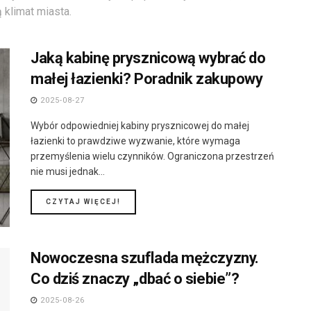
ą klimat miasta.
Jaką kabinę prysznicową wybrać do
małej łazienki? Poradnik zakupowy
2025-08-27
Wybór odpowiedniej kabiny prysznicowej do małej
łazienki to prawdziwe wyzwanie, które wymaga
przemyślenia wielu czynników. Ograniczona przestrzeń
nie musi jednak...
DETAILS
CZYTAJ WIĘCEJ!
Nowoczesna szuflada mężczyzny.
Co dziś znaczy „dbać o siebie”?
2025-08-26