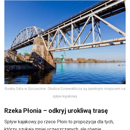
Rzeka Odra w Szczecinie. Okolice Dziewoklicza są świetnym miejscem na
spływ kajakowy.
Rzeka Płonia – odkryj urokliwą trasę
Spływ kajakowy po rzece Płoni to propozycja dla tych,
którzy szukają mniej uczęszczanych, ale równie