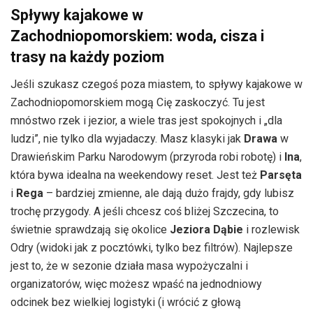
Spływy kajakowe w
Zachodniopomorskiem: woda, cisza i
trasy na każdy poziom
Jeśli szukasz czegoś poza miastem, to spływy kajakowe w
Zachodniopomorskiem mogą Cię zaskoczyć. Tu jest
mnóstwo rzek i jezior, a wiele tras jest spokojnych i „dla
ludzi”, nie tylko dla wyjadaczy. Masz klasyki jak
Drawa
w
Drawieńskim Parku Narodowym (przyroda robi robotę) i
Ina
,
która bywa idealna na weekendowy reset. Jest też
Parsęta
i
Rega
– bardziej zmienne, ale dają dużo frajdy, gdy lubisz
trochę przygody. A jeśli chcesz coś bliżej Szczecina, to
świetnie sprawdzają się okolice
Jeziora Dąbie
i rozlewisk
Odry (widoki jak z pocztówki, tylko bez filtrów). Najlepsze
jest to, że w sezonie działa masa wypożyczalni i
organizatorów, więc możesz wpaść na jednodniowy
odcinek bez wielkiej logistyki (i wrócić z głową