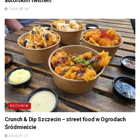
autorskim twistem
2026-08-06
KUCHNIA
Crunch & Dip Szczecin – street food w Ogrodach
Śródmieście
2026-07-21